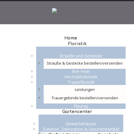
Home
Floristik
Sträuße und Gestecke
Sträuße & Gestecke bestellen/versenden
Ihre Feier
Hochzeitsfloristik
Trauerfloristik
Leistungen
Trauergebinde bestellen/versenden
Fleurop
Gartencenter
Gewächshäuser
Zubehör, Dekoration & Geschenkartikel