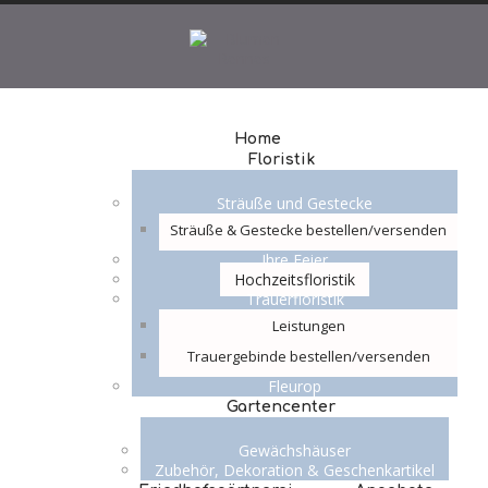
Home
Floristik
Sträuße und Gestecke
Sträuße & Gestecke bestellen/versenden
Ihre Feier
Hochzeitsfloristik
Trauerfloristik
Leistungen
Trauergebinde bestellen/versenden
Fleurop
Gartencenter
Gewächshäuser
Zubehör, Dekoration & Geschenkartikel