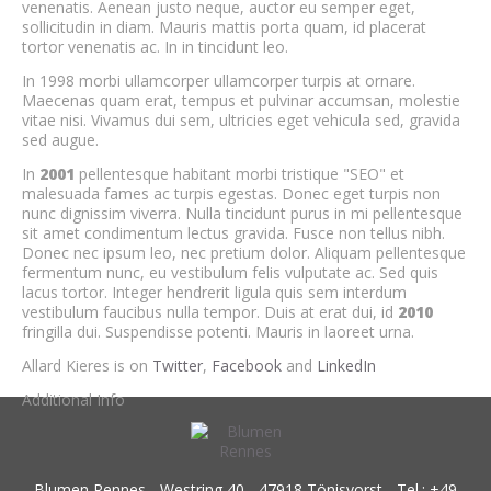
venenatis. Aenean justo neque, auctor eu semper eget,
sollicitudin in diam. Mauris mattis porta quam, id placerat
tortor venenatis ac. In in tincidunt leo.
In 1998 morbi ullamcorper ullamcorper turpis at ornare.
Maecenas quam erat, tempus et pulvinar accumsan, molestie
vitae nisi. Vivamus dui sem, ultricies eget vehicula sed, gravida
sed augue.
In
2001
pellentesque habitant morbi tristique "SEO" et
malesuada fames ac turpis egestas. Donec eget turpis non
nunc dignissim viverra. Nulla tincidunt purus in mi pellentesque
sit amet condimentum lectus gravida. Fusce non tellus nibh.
Donec nec ipsum leo, nec pretium dolor. Aliquam pellentesque
fermentum nunc, eu vestibulum felis vulputate ac. Sed quis
lacus tortor. Integer hendrerit ligula quis sem interdum
vestibulum faucibus nulla tempor. Duis at erat dui, id
2010
fringilla dui. Suspendisse potenti. Mauris in laoreet urna.
Allard Kieres is on
Twitter
,
Facebook
and
LinkedIn
Additional Info
Blumen Rennes - Westring 40 - 47918 Tönisvorst - Tel.: +49