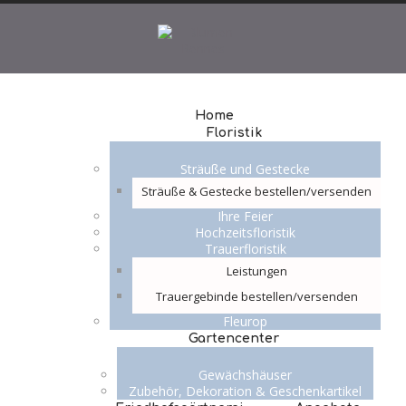
Home
Floristik
Sträuße und Gestecke
Sträuße & Gestecke bestellen/versenden
Ihre Feier
Hochzeitsfloristik
Trauerfloristik
Leistungen
Trauergebinde bestellen/versenden
Fleurop
Gartencenter
Gewächshäuser
Zubehör, Dekoration & Geschenkartikel