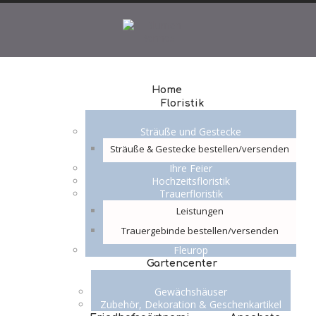
Home
Floristik
Sträuße und Gestecke
Sträuße & Gestecke bestellen/versenden
Ihre Feier
Hochzeitsfloristik
Trauerfloristik
Leistungen
Trauergebinde bestellen/versenden
Fleurop
Gartencenter
Gewächshäuser
Zubehör, Dekoration & Geschenkartikel