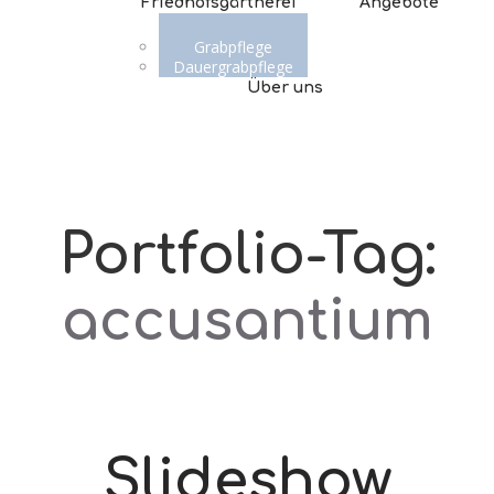
Friedhofsgärtnerei
Angebote
Grabpflege
Dauergrabpflege
Über uns
Portfolio-Tag:
accusantium
Slideshow