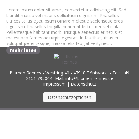
Lorem ipsum dolor sit amet, consectetur adipiscing elit. Sed
blandit massa vel mauris sollicitudin dignissim. Phasellus
ultrices tellus eget ipsum ornare molestie scelerisque eros
dignissim. Phasellus fringilla hendrerit lectus nec vehicula.
Pellentesque habitant morbi tristique senectus et netus et
malesuada fames ac turpis egestas. In faucibus, risus eu
volutpat pellentesque, massa felis feugiat velit, nec…
mehr lesen
Blumen Rennes - Westring 40 - 47918 Tönisvorst - Tel.: +49
2151 795044- Mail: info@blumen-rennes.de
Impressum
|
Datenschutz
Datenschutzoptionen