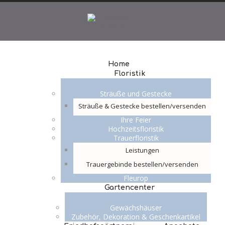
Home
Floristik
Sträuße und Gestecke
Sträuße & Gestecke bestellen/versenden
Ihre Feier
Hochzeitsfloristik
Trauerfloristik
Leistungen
Trauergebinde bestellen/versenden
Fleurop
Gartencenter
Gewächshäuser
Zubehör, Dekoration & Geschenkartikel