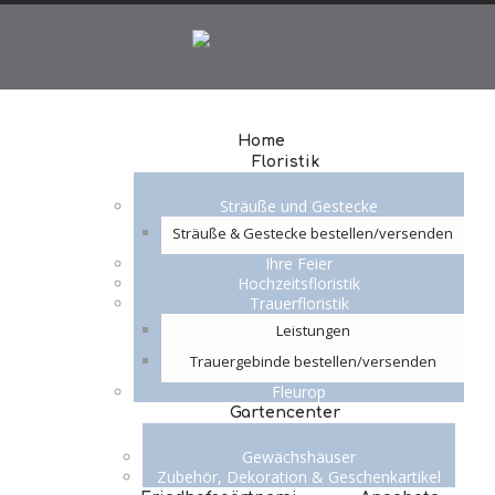
Home
Floristik
Sträuße und Gestecke
Sträuße & Gestecke bestellen/versenden
Ihre Feier
Hochzeitsfloristik
Trauerfloristik
Leistungen
Trauergebinde bestellen/versenden
Fleurop
Gartencenter
Gewächshäuser
Zubehör, Dekoration & Geschenkartikel