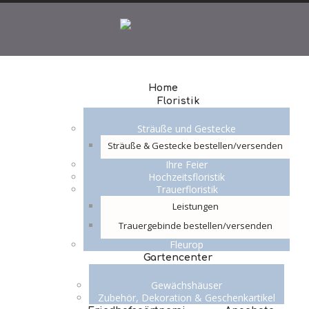
Home
Floristik
Sträuße und Gestecke
Sträuße & Gestecke bestellen/versenden
Ihre Feier
Hochzeitsfloristik
Trauerfloristik
Leistungen
Trauergebinde bestellen/versenden
Fleurop
Gartencenter
Gewächshäuser
Zubehör, Dekoration & Geschenkartikel